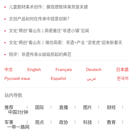
儿童题材美术创作：展现德智体美劳是关键
文创产品如何在传承中锐意创新？
文化“两创”看山东 | 高密姜庄“非遗小镇”见闻
文化“两创”看山东丨潍坊高密：非遗+产业 “泥老虎”迎来新春天
短评：非遗传承从娃娃抓起的典范
中文
English
Français
Deutsch
日本語
Русский язык
Español
عربي
한국어
站内导航
推荐
国际
直播
图片
财经
中国3分钟
军事
观点
政协
科技
教育
一带一路网