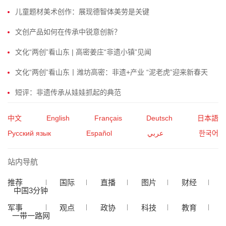
儿童题材美术创作：展现德智体美劳是关键
文创产品如何在传承中锐意创新？
文化“两创”看山东 | 高密姜庄“非遗小镇”见闻
文化“两创”看山东丨潍坊高密：非遗+产业 “泥老虎”迎来新春天
短评：非遗传承从娃娃抓起的典范
中文
English
Français
Deutsch
日本語
Русский язык
Español
عربي
한국어
站内导航
推荐
国际
直播
图片
财经
中国3分钟
军事
观点
政协
科技
教育
一带一路网