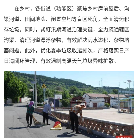
在乡村，各街道（功能区）聚焦乡村房前屋后、沟
渠河道、田间地头、闲置空地等盲区死角，全面清运积
存垃圾。同时，紧盯汛期河道治理关键，全力疏通辖区
沟渠、清理河道漂浮杂物，有效解决雨水淤积、杂物堵
塞问题。此外，优化夏季垃圾收运频次，严格落实日产
日清闭环管理，有效遏制高温天气垃圾异味扩散。