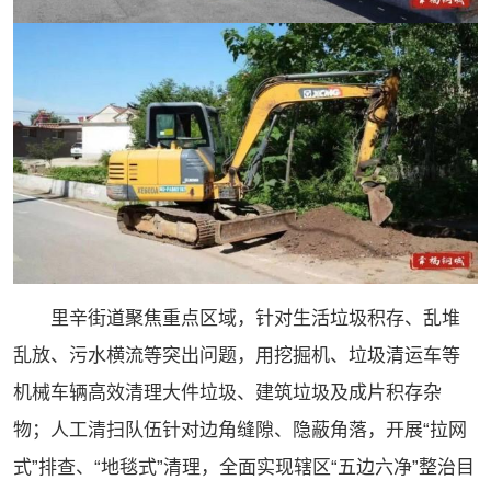
里辛街道聚焦重点区域，针对生活垃圾积存、乱堆
乱放、污水横流等突出问题，用挖掘机、垃圾清运车等
机械车辆高效清理大件垃圾、建筑垃圾及成片积存杂
物；人工清扫队伍针对边角缝隙、隐蔽角落，开展“拉网
式”排查、“地毯式”清理，全面实现辖区“五边六净”整治目