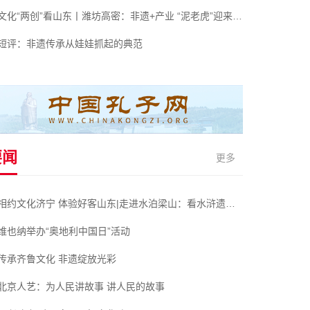
文化“两创”看山东丨潍坊高密：非遗+产业 “泥老虎”迎来新春天
短评：非遗传承从娃娃抓起的典范
要闻
更多
相约文化济宁 体验好客山东|走进水泊梁山：看水浒遗迹 体会侠肝义胆
维也纳举办“奥地利中国日”活动
传承齐鲁文化 非遗绽放光彩
北京人艺：为人民讲故事 讲人民的故事