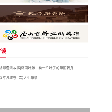
访谈
听非遗讲故事|济南叶雕：看一片叶子的华丽转身
以平凡坚守书写人生华章