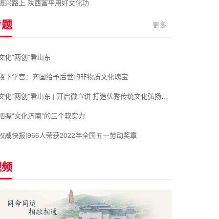
振兴路上 陕西富平用好文化功
专题
更多
文化"两创"看山东
稷下学宫：齐国给予后世的非物质文化瑰宝
文化“两创”看山东 | 开启微宣讲 打造优秀传统文化弘扬新阵地
把握“文化济南”的三个软实力
权威快报|966人荣获2022年全国五一劳动奖章
视频