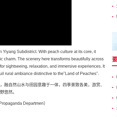
Picture-
Mute
Fullscreen
in-
Picture
Yiyang Subdistrict. With peach culture at its core, it
ic charm. The scenery here transforms beautifully across
 for sightseeing, relaxation, and immersive experiences. It
il rural ambiance distinctive to the"Land of Peaches".
，融自然山水与田园意趣于一体，四季景致各美，游赏、
野悠然。
e Propaganda Departmen）