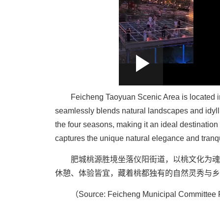
Loaded
:
Play
0:00
/
--:--
Play
3.20%
Video
Feicheng Taoyuan Scenic Area is located in 
seamlessly blends natural landscapes and idyll
the four seasons, making it an ideal destination
captures the unique natural elegance and tranqu
肥城桃源胜境坐落仪阳街道，以桃文化为魂
休憩、体验皆宜，藏着桃都独有的自然灵秀与乡
（Source: Feicheng Municipal Committe