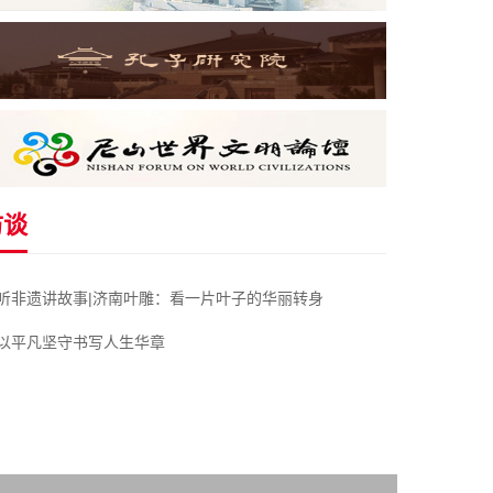
访谈
听非遗讲故事|济南叶雕：看一片叶子的华丽转身
以平凡坚守书写人生华章