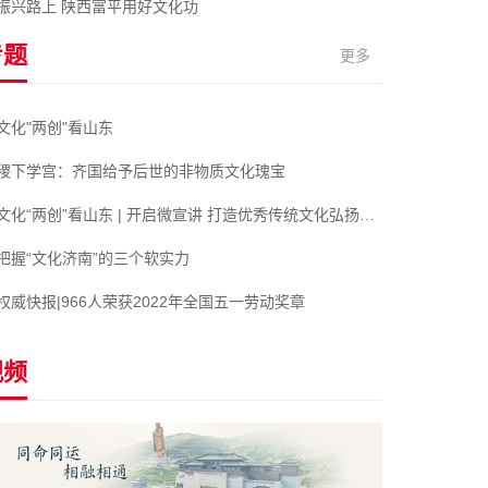
振兴路上 陕西富平用好文化功
专题
更多
文化"两创"看山东
稷下学宫：齐国给予后世的非物质文化瑰宝
文化“两创”看山东 | 开启微宣讲 打造优秀传统文化弘扬新阵地
把握“文化济南”的三个软实力
权威快报|966人荣获2022年全国五一劳动奖章
视频