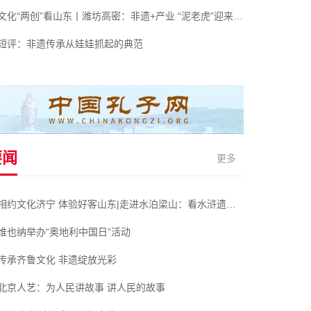
文化“两创”看山东丨潍坊高密：非遗+产业 “泥老虎”迎来新春天
短评：非遗传承从娃娃抓起的典范
要闻
更多
相约文化济宁 体验好客山东|走进水泊梁山：看水浒遗迹 体会侠肝义胆
维也纳举办“奥地利中国日”活动
传承齐鲁文化 非遗绽放光彩
北京人艺：为人民讲故事 讲人民的故事