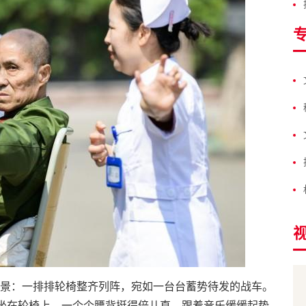
景：一排排轮椅整齐列阵，宛如一台台蓄势待发的战车。
端坐在轮椅上，一个个腰背挺得倍儿直，跟着音乐缓缓起势