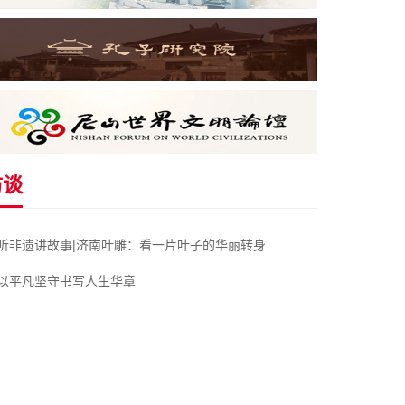
访谈
听非遗讲故事|济南叶雕：看一片叶子的华丽转身
以平凡坚守书写人生华章