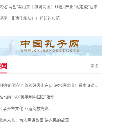
文化“两创”看山东丨潍坊高密：非遗+产业 “泥老虎”迎来新春天
短评：非遗传承从娃娃抓起的典范
要闻
更多
相约文化济宁 体验好客山东|走进水泊梁山：看水浒遗迹 体会侠肝义胆
维也纳举办“奥地利中国日”活动
传承齐鲁文化 非遗绽放光彩
北京人艺：为人民讲故事 讲人民的故事