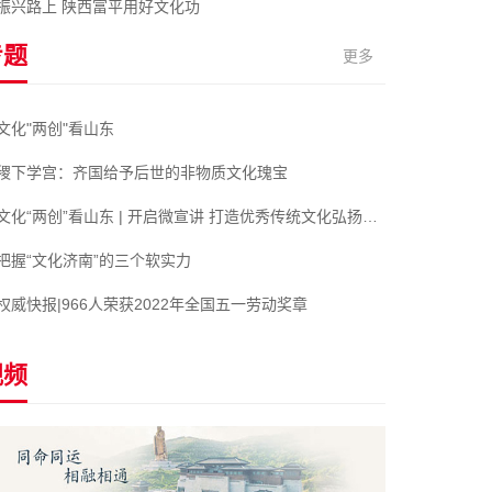
振兴路上 陕西富平用好文化功
专题
更多
文化"两创"看山东
稷下学宫：齐国给予后世的非物质文化瑰宝
文化“两创”看山东 | 开启微宣讲 打造优秀传统文化弘扬新阵地
把握“文化济南”的三个软实力
权威快报|966人荣获2022年全国五一劳动奖章
视频