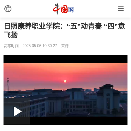
时尚
旅游
铁路
日照康养职业学院：“五”动青春 “四”意
悦读
民藏
中医
飞扬
中国瓷
发布时间：2025-05-06 10:30:27
来源：
国情
国情
助残
一带一路
海洋
草原
黄河
运河
湾区
联盟
Loaded
:
Play
0:00
/
--:--
Play
Picture-
Mute
Fullscr
心理
老年
in-
Picture
8.55%