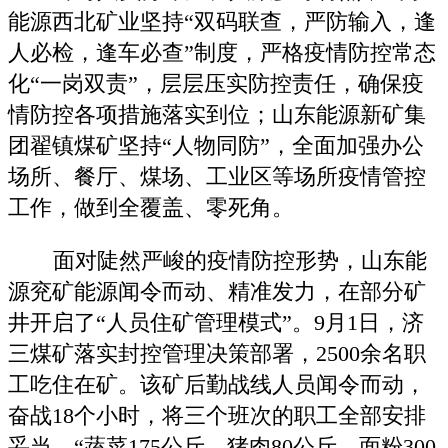
能源西北矿业坚持“双码联查，严防输入，逢
人必检，逢车必查”制度，严格疫情防控常态
化“一岗双责”，层层压实防控责任，确保疫
情防控各项措施落实到位；山东能源新矿集
团翟镇煤矿坚持“人物同防”，全面加强办公
场所、餐厅、煤场、工业区等场所疫情管控
工作，做到全覆盖、零死角。
面对陡然严峻的疫情防控形势，山东能
源兖矿能源闻令而动、精准发力，在部分矿
井开启了“人员住矿管理模式”。9月1日，济
三煤矿落实封控管理决策部署，2500余名职
工吃住在矿。该矿后勤战线人员闻令而动，
奋战18个小时，将三个班次的职工全部安排
妥当。“蔬菜175公斤，猪肉80公斤，面粉300