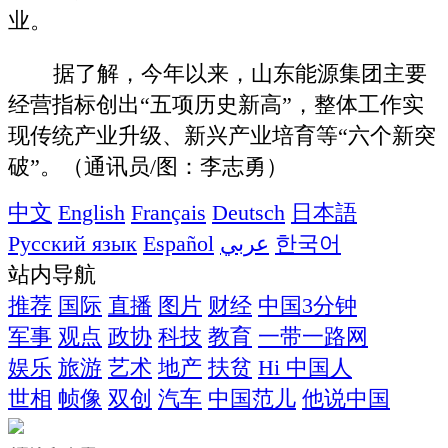
业。
据了解，今年以来，山东能源集团主要
经营指标创出“五项历史新高”，整体工作实
现传统产业升级、新兴产业培育等“六个新突
破”。（通讯员/图：李志勇）
中文
English
Français
Deutsch
日本語
Русский язык
Español
عربي
한국어
站内导航
推荐
国际
直播
图片
财经
中国3分钟
军事
观点
政协
科技
教育
一带一路网
娱乐
旅游
艺术
地产
扶贫
Hi 中国人
世相
帧像
双创
汽车
中国范儿
他说中国