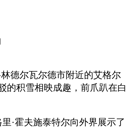
油
格林德尔瓦尔德市附近的艾格尔
斑驳的积雪相映成趣，前爪趴在白
里·霍夫施泰特尔向外界展示了