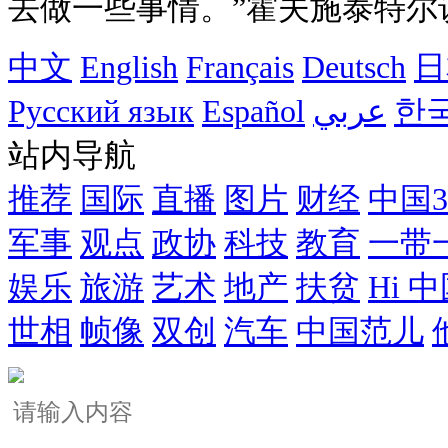
去做一些事情。”霍夫施泰特尔
中文
English
Français
Deutsch
日
Русский язык
Español
عربي
한
站内导航
推荐
国际
直播
图片
财经
中国
军事
观点
政协
科技
教育
一带
娱乐
旅游
艺术
地产
扶贫
Hi 
世相
帧像
双创
汽车
中国范儿