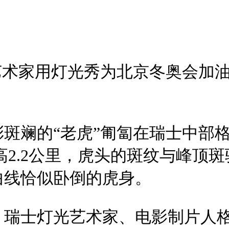
艺术家用灯光秀为北京冬奥会加
斑斓的“老虎”匍匐在瑞士中部
、高2.2公里，虎头的斑纹与峰顶
曲线恰似卧倒的虎身。
，瑞士灯光艺术家、电影制片人格