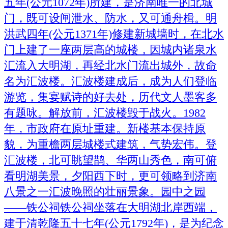
五年(公元1072年)所建，是济南唯一的北城
门，既可设闸泄水、防水，又可通舟楫。明
洪武四年(公元1371年)修建新城墙时，在北水
门上建了一座两层高的城楼，因城内诸泉水
汇流入大明湖，再经北水门流出城外，故命
名为汇波楼。汇波楼建成后，成为人们登临
游览，集宴赋诗的好去处，历代文人墨客多
有题咏。解放前，汇波楼毁于战火。1982
年，市政府在原址重建。新楼基本保持原
貌，为重檐两层城楼式建筑，气势宏伟。登
汇波楼，北可眺望鹊、华两山秀色，南可俯
看明湖美景，夕阳西下时，更可领略到济南
八景之一汇波晚照的壮丽景象。园中之园
——铁公祠铁公祠坐落在大明湖北岸西端，
建于清乾隆五十七年(公元1792年)，是为纪念