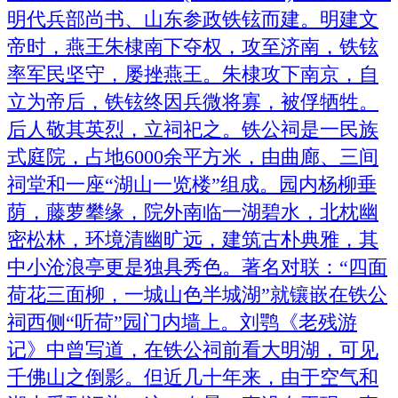
明代兵部尚书、山东参政铁铉而建。明建文
帝时，燕王朱棣南下夺权，攻至济南，铁铉
率军民坚守，屡挫燕王。朱棣攻下南京，自
立为帝后，铁铉终因兵微将寡，被俘牺牲。
后人敬其英烈，立祠祀之。铁公祠是一民族
式庭院，占地6000余平方米，由曲廊、三间
祠堂和一座“湖山一览楼”组成。园内杨柳垂
荫，藤萝攀缘，院外南临一湖碧水，北枕幽
密松林，环境清幽旷远，建筑古朴典雅，其
中小沧浪亭更是独具秀色。著名对联：“四面
荷花三面柳，一城山色半城湖”就镶嵌在铁公
祠西侧“听荷”园门内墙上。刘鹗《老残游
记》中曾写道，在铁公祠前看大明湖，可见
千佛山之倒影。但近几十年来，由于空气和