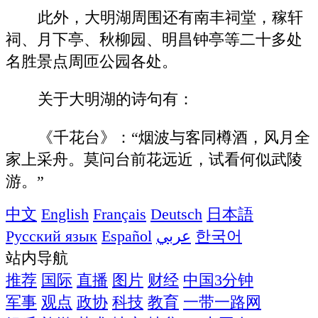
此外，大明湖周围还有南丰祠堂，稼轩
祠、月下亭、秋柳园、明昌钟亭等二十多处
名胜景点周匝公园各处。
关于大明湖的诗句有：
《千花台》：“烟波与客同樽酒，风月全
家上采舟。莫问台前花远近，试看何似武陵
游。”
中文
English
Français
Deutsch
日本語
Русский язык
Español
عربي
한국어
站内导航
推荐
国际
直播
图片
财经
中国3分钟
军事
观点
政协
科技
教育
一带一路网