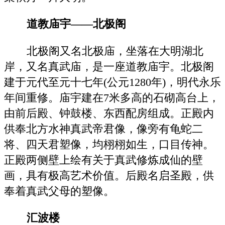
道教庙宇——北极阁
北极阁又名北极庙，坐落在大明湖北
岸，又名真武庙，是一座道教庙宇。北极阁
建于元代至元十七年(公元1280年)，明代永乐
年间重修。庙宇建在7米多高的石砌高台上，
由前后殿、钟鼓楼、东西配房组成。正殿内
供奉北方水神真武帝君像，像旁有龟蛇二
将、四天君塑像，均栩栩如生，口目传神。
正殿两侧壁上绘有关于真武修炼成仙的壁
画，具有极高艺术价值。后殿名启圣殿，供
奉着真武父母的塑像。
汇波楼