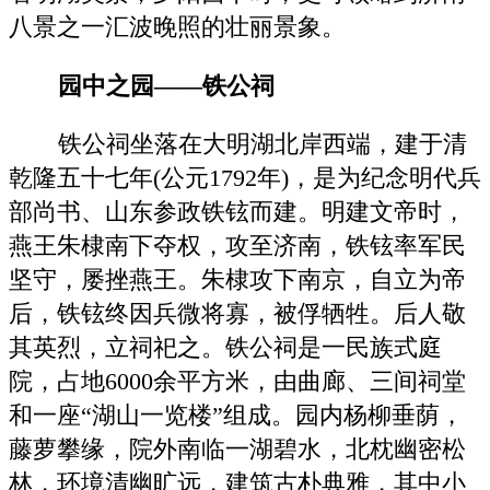
八景之一汇波晚照的壮丽景象。
园中之园——铁公祠
铁公祠坐落在大明湖北岸西端，建于清
乾隆五十七年(公元1792年)，是为纪念明代兵
部尚书、山东参政铁铉而建。明建文帝时，
燕王朱棣南下夺权，攻至济南，铁铉率军民
坚守，屡挫燕王。朱棣攻下南京，自立为帝
后，铁铉终因兵微将寡，被俘牺牲。后人敬
其英烈，立祠祀之。铁公祠是一民族式庭
院，占地6000余平方米，由曲廊、三间祠堂
和一座“湖山一览楼”组成。园内杨柳垂荫，
藤萝攀缘，院外南临一湖碧水，北枕幽密松
林，环境清幽旷远，建筑古朴典雅，其中小