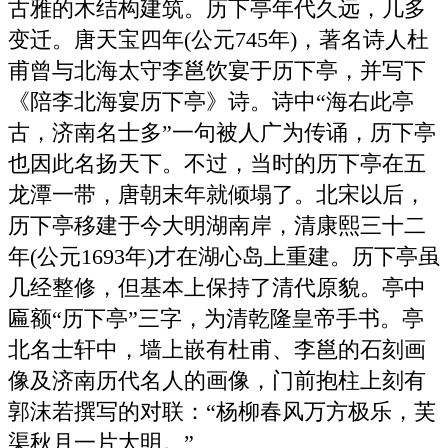
古雅的木结构建筑。历下亭年代久远，几多
变迁。唐天宝四年(公元745年)，著名诗人杜
甫曾与北海太守李邕饮宴于历下亭，并写下
《陪李北海宴历下亭》诗。诗中“海右此亭
古，济南名士多”一句被人广为传诵，历下亭
也因此名扬天下。不过，当时的历下亭在五
龙潭一带，唐朝末年就倾塌了。北宋以后，
历下亭移建于今大明湖南岸，清康熙三十二
年(公元1693年)才在湖心岛上重建。历下亭虽
几经整修，但基本上保持了清代原貌。亭中
匾额“历下亭”三字，为清乾隆皇帝手书。亭
北名士轩中，墙上嵌有杜甫、李邕的石刻画
像及济南历代名人的画像，门前抱柱上刻有
郭沫若撰写的对联：“杨柳春风万方极乐，芙
渠秋月一片大明。”