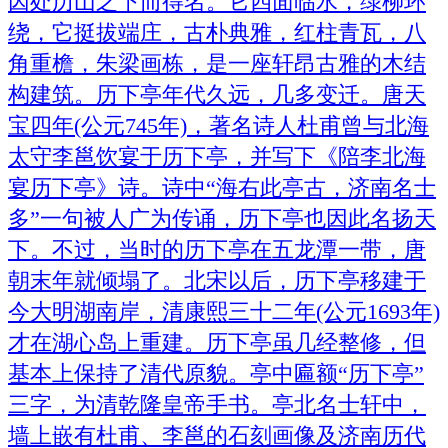
因处历山之下而得名。它四面临水，绿柳环
绕，它挺拔端庄，古朴典雅，红柱青瓦，八
角重檐，朱梁画栋，是一座轩昂古雅的木结
构建筑。历下亭年代久远，几多变迁。唐天
宝四年(公元745年)，著名诗人杜甫曾与北海
太守李邕饮宴于历下亭，并写下《陪李北海
宴历下亭》诗。诗中“海右此亭古，济南名士
多”一句被人广为传诵，历下亭也因此名扬天
下。不过，当时的历下亭在五龙潭一带，唐
朝末年就倾塌了。北宋以后，历下亭移建于
今大明湖南岸，清康熙三十二年(公元1693年)
才在湖心岛上重建。历下亭虽几经整修，但
基本上保持了清代原貌。亭中匾额“历下亭”
三字，为清乾隆皇帝手书。亭北名士轩中，
墙上嵌有杜甫、李邕的石刻画像及济南历代