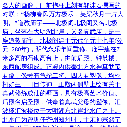
名人的画像，门前抱柱上刻有郭沫若撰写的
对联：“杨柳春风万方极乐，芙渠秋月一片大
明。”道教庙宇——北极阁北极阁又名北极
庙，坐落在大明湖北岸，又名真武庙，是一
座道教庙宇。北极阁建于元代至元十七年(公
元1280年)，明代永乐年间重修。庙宇建在7
米多高的石砌高台上，由前后殿、钟鼓楼、
东西配房组成。正殿内供奉北方水神真武帝
君像，像旁有龟蛇二将、四天君塑像，均栩
栩如生，口目传神。正殿两侧壁上绘有关于
真武修炼成仙的壁画，具有极高艺术价值。
后殿名启圣殿，供奉着真武父母的塑像。汇
波楼汇波楼位于大明湖东北岸北水门之上。
北水门为曾巩任齐州知州时，于宋神宗熙宁