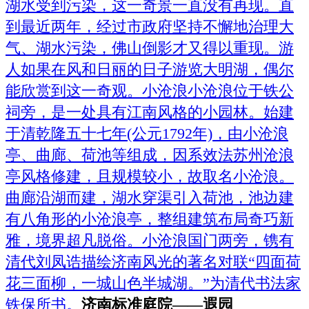
湖水受到污染，这一奇景一直没有再现。直
到最近两年，经过市政府坚持不懈地治理大
气、湖水污染，佛山倒影才又得以重现。游
人如果在风和日丽的日子游览大明湖，偶尔
能欣赏到这一奇观。小沧浪小沧浪位于铁公
祠旁，是一处具有江南风格的小园林。始建
于清乾隆五十七年(公元1792年)，由小沧浪
亭、曲廊、荷池等组成，因系效法苏州沧浪
亭风格修建，且规模较小，故取名小沧浪。
曲廊沿湖而建，湖水穿渠引入荷池，池边建
有八角形的小沧浪亭，整组建筑布局奇巧新
雅，境界超凡脱俗。小沧浪国门两旁，镌有
清代刘凤诰描绘济南风光的著名对联“四面荷
花三面柳，一城山色半城湖。”为清代书法家
铁保所书。
济南标准庭院——遐园