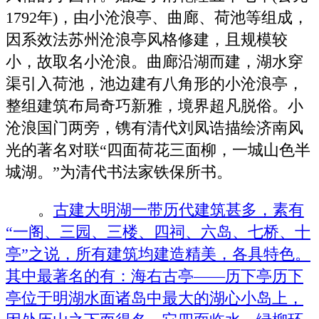
1792年)，由小沧浪亭、曲廊、荷池等组成，
因系效法苏州沧浪亭风格修建，且规模较
小，故取名小沧浪。曲廊沿湖而建，湖水穿
渠引入荷池，池边建有八角形的小沧浪亭，
整组建筑布局奇巧新雅，境界超凡脱俗。小
沧浪国门两旁，镌有清代刘凤诰描绘济南风
光的著名对联“四面荷花三面柳，一城山色半
城湖。”为清代书法家铁保所书。
。
古建大明湖一带历代建筑甚多，素有
“一阁、三园、三楼、四祠、六岛、七桥、十
亭”之说，所有建筑均建造精美，各具特色。
其中最著名的有：海右古亭——历下亭历下
亭位于明湖水面诸岛中最大的湖心小岛上，