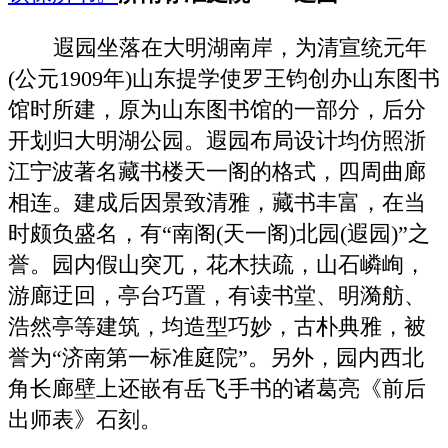
遐园坐落在大明湖南岸，为清宣统元年
(公元1909年)山东提学使罗王钧创办山东图书
馆时所建，原为山东图书馆的一部分，后分
开划归大明湖公园。遐园布局设计均仿照浙
江宁波著名藏书楼天一阁的格式，四周曲廊
相连。建成后因景致清雅，藏书丰富，在当
时颇负盛名，有“南阁(天一阁)北园(遐园)”之
誉。园内假山突兀，花木扶疏，山石嶙峋，
游廊迂回，亭台巧置，有读书堂、明漪舫、
浩然亭等建筑，均造型巧妙，古朴典雅，被
誉为“济南第一标准庭院”。另外，园内西北
角长廊壁上还嵌有岳飞手书的诸葛亮《前后
出师表》石刻。