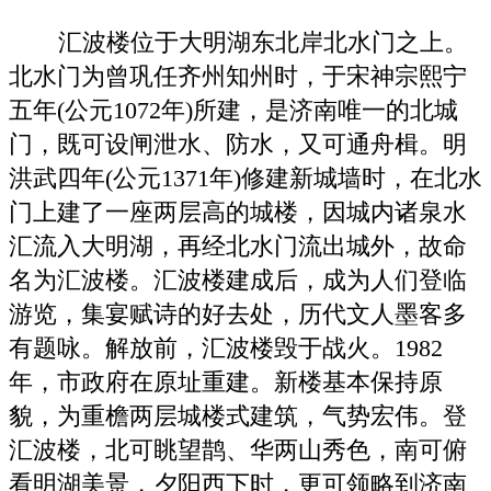
汇波楼位于大明湖东北岸北水门之上。
北水门为曾巩任齐州知州时，于宋神宗熙宁
五年(公元1072年)所建，是济南唯一的北城
门，既可设闸泄水、防水，又可通舟楫。明
洪武四年(公元1371年)修建新城墙时，在北水
门上建了一座两层高的城楼，因城内诸泉水
汇流入大明湖，再经北水门流出城外，故命
名为汇波楼。汇波楼建成后，成为人们登临
游览，集宴赋诗的好去处，历代文人墨客多
有题咏。解放前，汇波楼毁于战火。1982
年，市政府在原址重建。新楼基本保持原
貌，为重檐两层城楼式建筑，气势宏伟。登
汇波楼，北可眺望鹊、华两山秀色，南可俯
看明湖美景，夕阳西下时，更可领略到济南