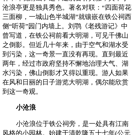
沧浪亭更是独具秀色。著名对联：“四面荷花
三面柳，一城山色半城湖”就镶嵌在铁公祠西
侧“听荷”园门内墙上。刘鹗《老残游记》中
曾写道，在铁公祠前看大明湖，可见千佛山
之倒影。但近几十年来，由于空气和湖水受
到污染，这一奇景一直没有再现。直到最近
两年，经过市政府坚持不懈地治理大气、湖
水污染，佛山倒影才又得以重现。游人如果
在风和日丽的日子游览大明湖，偶尔能欣赏
到这一奇观。
小沧浪
小沧浪位于铁公祠旁，是一处具有江南
风格的小园林。始建于清乾隆五十七年(公元